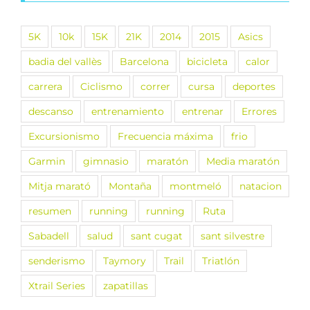
5K
10k
15K
21K
2014
2015
Asics
badia del vallès
Barcelona
bicicleta
calor
carrera
Ciclismo
correr
cursa
deportes
descanso
entrenamiento
entrenar
Errores
Excursionismo
Frecuencia máxima
frio
Garmin
gimnasio
maratón
Media maratón
Mitja marató
Montaña
montmeló
natacion
resumen
running
running
Ruta
Sabadell
salud
sant cugat
sant silvestre
senderismo
Taymory
Trail
Triatlón
Xtrail Series
zapatillas