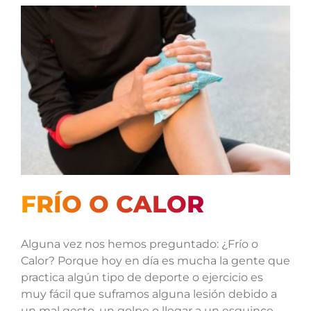
FRÍO O CALOR
Alguna vez nos hemos preguntado: ¿Frío o
Calor? Porque hoy en día es mucha la gente que
practica algún tipo de deporte o ejercicio es
muy fácil que suframos alguna lesión debido a
un mal gesto, un golpe o llegar a un esguince,