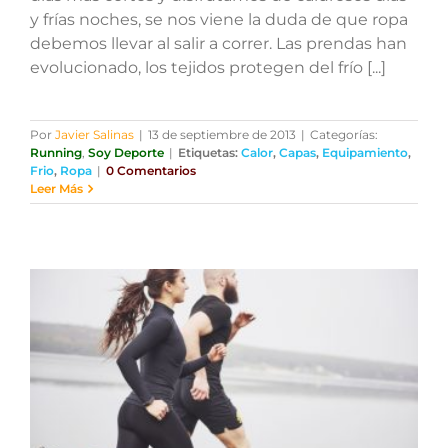
y frías noches, se nos viene la duda de que ropa
debemos llevar al salir a correr. Las prendas han
evolucionado, los tejidos protegen del frío [...]
Por
Javier Salinas
|
13 de septiembre de 2013
|
Categorías:
Running
,
Soy Deporte
|
Etiquetas:
Calor
,
Capas
,
Equipamiento
,
Frio
,
Ropa
|
0 Comentarios
Leer Más