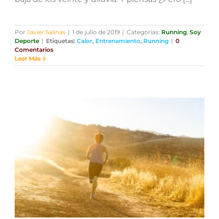
Por
Javier Salinas
|
1 de julio de 2019
|
Categorías:
Running
,
Soy
Deporte
|
Etiquetas:
Calor
,
Entrenamiento
,
Running
|
0
Comentarios
Leer Más