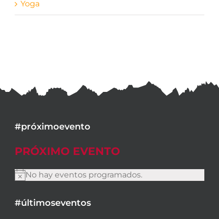
Yoga
#próximoevento
PRÓXIMO EVENTO
No hay eventos programados.
Aviso
#últimoseventos