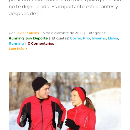
no te deje helado. Es importante estirar antes y
después de [...]
Por
Javier Salinas
|
5 de diciembre de 2016
|
Categorías:
Running
,
Soy Deporte
|
Etiquetas:
Correr
,
Frio
,
Invierno
,
Lluvia
,
Running
|
0 Comentarios
Leer Más