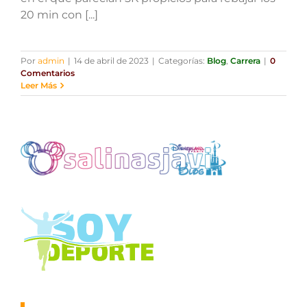
20 min con [...]
Por
admin
|
14 de abril de 2023
|
Categorías:
Blog
,
Carrera
|
0
Comentarios
Leer Más