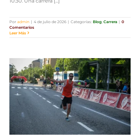
10:30. Una carrera [...]
Por
admin
|
4 de julio de 2026
|
Categorías:
Blog
,
Carrera
|
0
Comentarios
Leer Más