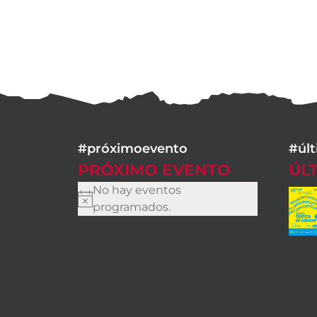
#próximoevento
#úl
PRÓXIMO EVENTO
ÚL
No hay eventos
Aviso
programados.