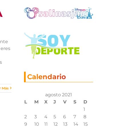
A
ente
 eres
s
Calendario
r Más
agosto 2021
L
M
X
J
V
S
D
1
2
3
4
5
6
7
8
9
10
11
12
13
14
15