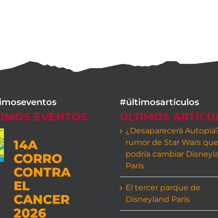
timoseventos
#últimosartículos
TIMOS EVENTOS
ÚLTIMOS ARTÍCU
¿Desaparecerá Autopia?
14A
rumor de Star Wars qu
podría cambiar Disneyl
CORRO
París
CONTRA
EL
El tercer parque de
CANCER
Disneyland Paris
2026