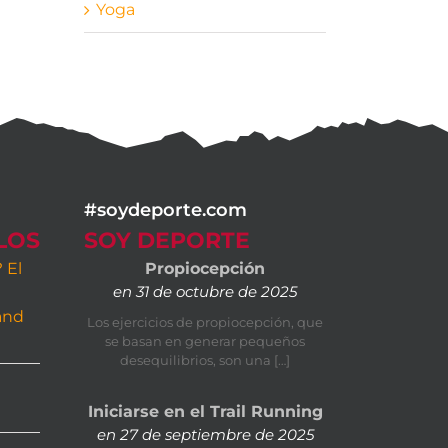
Yoga
#soydeporte.com
LOS
SOY DEPORTE
 El
Propiocepción
en 31 de octubre de 2025
e
and
Los ejercicios de propiocepción, que
se basan en generar pequeños
desequilibrios, son una […]
Iniciarse en el Trail Running
en 27 de septiembre de 2025