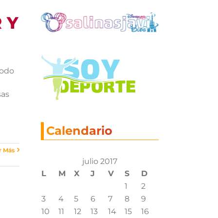
 Y
todo
sas
Calendario
r Más
julio 2017
L
M
X
J
V
S
D
1
2
3
4
5
6
7
8
9
10
11
12
13
14
15
16