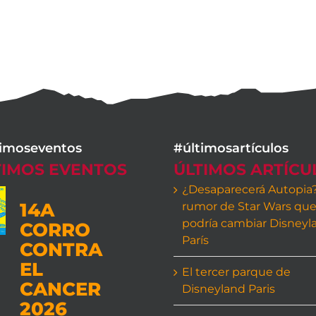
timoseventos
#últimosartículos
TIMOS EVENTOS
ÚLTIMOS ARTÍCU
¿Desaparecerá Autopia?
14A
rumor de Star Wars qu
podría cambiar Disneyl
CORRO
París
CONTRA
EL
El tercer parque de
CANCER
Disneyland Paris
2026