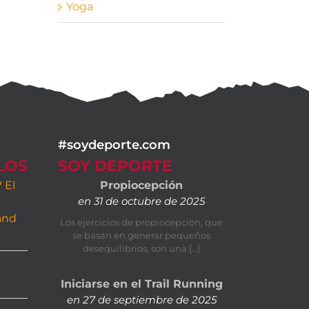
Yoga
#soydeporte.com
LOS
SOY DEPORTE
 El
Propiocepción
en 31 de octubre de 2025
e
and
Los ejercicios de propiocepción, que
se basan en generar pequeños
desequilibrios, son una […]
Iniciarse en el Trail Running
en 27 de septiembre de 2025