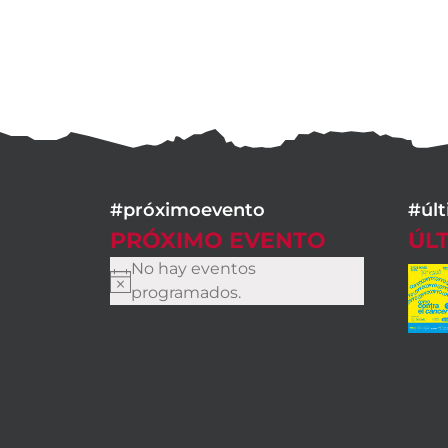
#próximoevento
#úl
PRÓXIMO EVENTO
ÚL
No hay eventos
Aviso
programados.