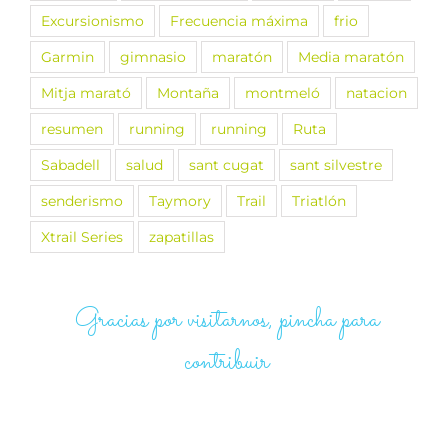
Excursionismo
Frecuencia máxima
frio
Garmin
gimnasio
maratón
Media maratón
Mitja marató
Montaña
montmeló
natacion
resumen
running
running
Ruta
Sabadell
salud
sant cugat
sant silvestre
senderismo
Taymory
Trail
Triatlón
Xtrail Series
zapatillas
Gracias por visitarnos, pincha para
contribuir