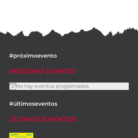
#próximoevento
PRÓXIMO EVENTO
No hay eventos programados.
Aviso
#últimoseventos
ÚLTIMOS EVENTOS