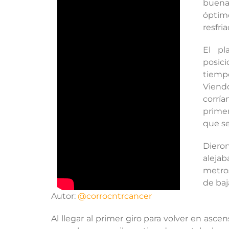
buena 
óptim
resfri
El pl
posic
tiemp
Viend
corría
primer
que se
Dieron
aleja
metros
de baj
Autor:
@corrocntrcancer
Al llegar al primer giro para volver en asc