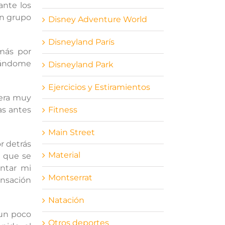
ante los
un grupo
Disney Adventure World
Disneyland París
más por
arándome
Disneyland Park
Ejercicios y Estiramientos
 era muy
as antes
Fitness
Main Street
r detrás
Material
s que se
ontar mi
Montserrat
ensación
Natación
 un poco
Otros deportes