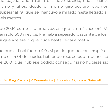
de bajada, ahora tenía una leve subida, había mant
ritmo y ahora desde el mismo giro aceleré levemen
superar al 19º que se mantuvo a mi lado hasta llegado al 
seis metros.
de 20:14 como la última vez, así que sin más aceleré. Veí
tan solo 500 metros. Me había separado bastante de los 
sí que aceleré lo que pude hasta llegar a metra.
ue que al final fueron 4,9KM por lo que no contemplé e
ritmo en 4:01 de media, habiendo recuperado muchos 
 de 20:01 que hubiese podido conseguir si no hubiese sid
on
orías:
Blog
,
Carrera
|
0 Comentarios
|
Etiquetas:
5K
,
cancer
,
Sabadell
Resumen
10a
Corro
contra
el
Cancer