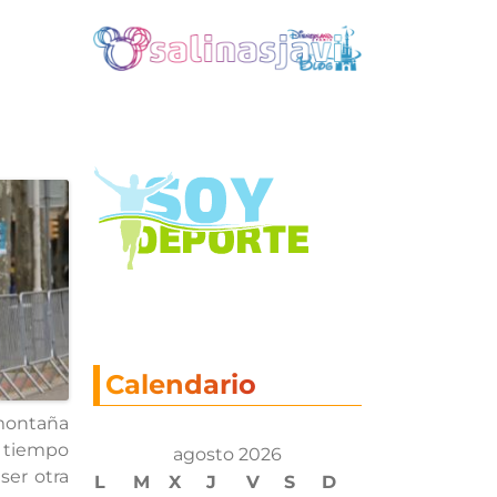
Calendario
montaña
n tiempo
agosto 2026
ser otra
L
M
X
J
V
S
D