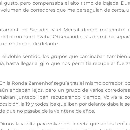
mi gusto, pero compensaba el alto ritmo de bajada. Dur
n volumen de corredores que me perseguían de cerca, 
untament de Sabadell y el Mercat donde me centré 
l del ritmo que llevaba. Observando tras de mí iba sep
un metro del de delante.
con el doble sentido, los grupos que caminaban también
 hasta llegar al giro que nos permitía recuperar fuerz
En la Ronda Zamenhof seguía tras el mismo corredor, po
aún andaban lejos, pero un grupo de varios corredore
habían juntado iban recuperando tiempo. Volvía a c
posición, la 19 y todos los que iban por delante daba la s
de que no pasaba de la veintena de años.
Dimos la vuelta para volver en la recta que antes tenía