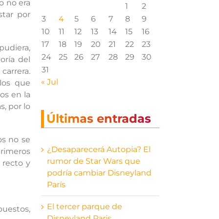
o no era
1
2
tar por
3
4
5
6
7
8
9
10
11
12
13
14
15
16
17
18
19
20
21
22
23
udiera,
24
25
26
27
28
29
30
oría del
31
carrera.
« Jul
 los que
os en la
, por lo
Últimas entradas
os no se
¿Desaparecerá Autopia? El
rimeros
rumor de Star Wars que
 recto y
podría cambiar Disneyland
París
El tercer parque de
puestos,
Disneyland Paris