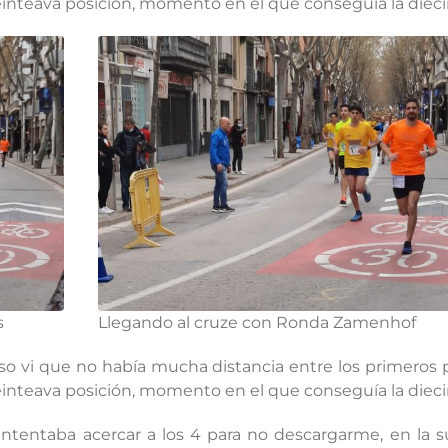
veinteava posición, momento en el que conseguía la diec
s
Llegando al cruze con Ronda Zamenhof
enso vi que no había mucha distancia entre los primeros 
veinteava posición, momento en el que conseguía la diec
intentaba acercar a los 4 para no descargarme, en la s