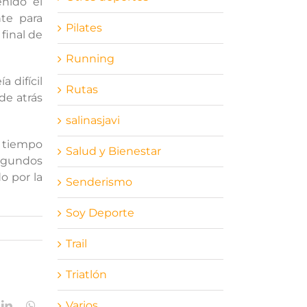
enido el
te para
Pilates
final de
Running
a difícil
Rutas
de atrás
salinasjavi
l tiempo
Salud y Bienestar
segundos
o por la
Senderismo
Soy Deporte
Trail
Triatlón
Varios