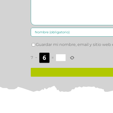
Guardar mi nombre, email y sitio web
7
−
=